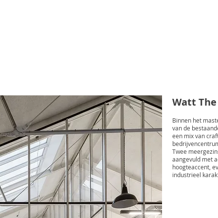
Watt The 
Binnen het maste
van de bestaand
een mix van craf
bedrijvencentrum
Twee meergezins
aangevuld met acc
hoogteaccent, ev
industrieel karakt