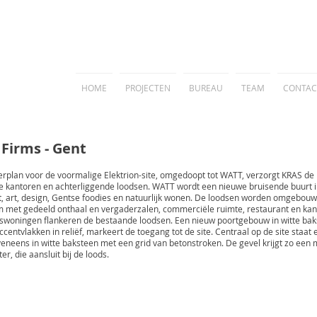
HOME
PROJECTEN
BUREAU
TEAM
CONTAC
Firms - Gent
rplan voor de voormalige Elektrion-site, omgedoopt tot WATT, verzorgt KRAS de
e kantoren en achterliggende loodsen. WATT wordt een nieuwe bruisende buurt i
t, art, design, Gentse foodies en natuurlijk wonen. De loodsen worden omgebouw
 met gedeeld onthaal en vergaderzalen, commerciële ruimte, restaurant en kan
woningen flankeren de bestaande loodsen. Een nieuw poortgebouw in witte bak
entvlakken in reliëf, markeert de toegang tot de site. Centraal op de site staat 
eneens in witte baksteen met een grid van betonstroken. De gevel krijgt zo een
er, die aansluit bij de loods.